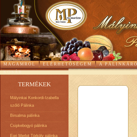
MAGAMRÓL
ELÉRHETŐSÉGEM
A PÁLINKÁR
KOSÁR
TERMÉKEK
Mályinkai Konkordi-Izabella
szőlő Pálinka
Birsalma pálinka
Csipkebogyó pálinka
Egri Merlot Törköly pálinka