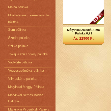
Málna pálinka
Muskotályos Csemegeszőlő
pálinka
Som pálinka
Mályinkai Zölddió-Alma
Pálinka 0,7 l
Szeder pálinka
Ár: 22900 Ft
Szilva pálinka
Tokaji Aszú Törköly pálinka
Vadkörte pálinka
Vegyesgyümölcs pálinka
Vilmoskörte pálinka
Mályinkai Meggy Pálinka
Mályinkai Nemes Bodza
Pálinka
Mályinkai Pirosribizli Pálinka