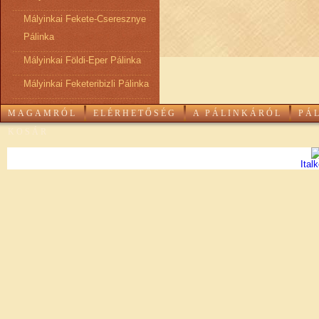
Mályinkai Fekete-Cseresznye
Pálinka
Mályinkai Földi-Eper Pálinka
Mályinkai Feketeribizli Pálinka
MAGAMRÓL
ELÉRHETŐSÉG
A PÁLINKÁRÓL
PÁ
KOSÁR
Ital