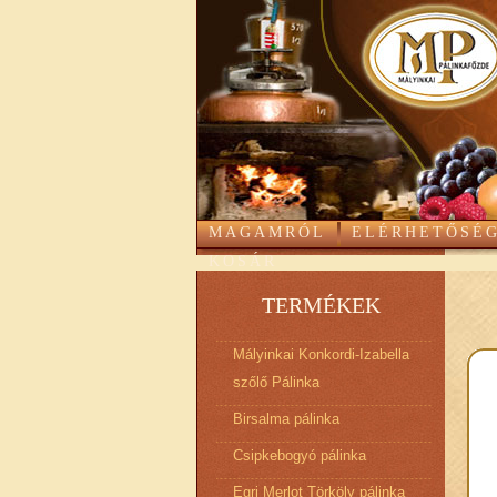
MAGAMRÓL
ELÉRHETŐSÉ
KOSÁR
TERMÉKEK
Mályinkai Konkordi-Izabella
szőlő Pálinka
Birsalma pálinka
Csipkebogyó pálinka
Egri Merlot Törköly pálinka