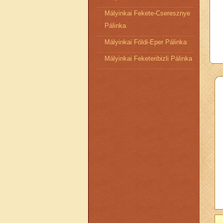
Mályinkai Fekete-Cseresznye
Pálinka
Mályinkai Földi-Eper Pálinka
Mályinkai Feketeribizli Pálinka