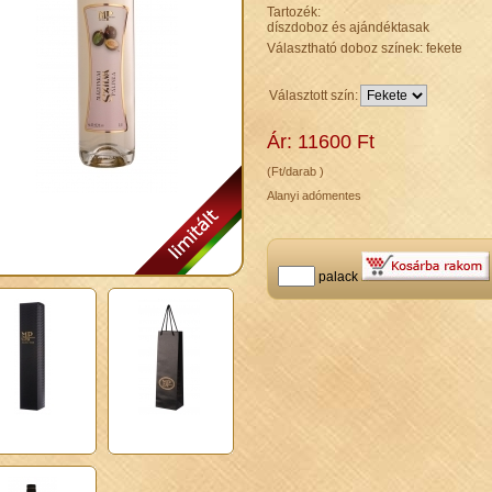
Tartozék:
díszdoboz és ajándéktasak
Választható doboz színek: fekete
Választott szín:
Ár: 11600 Ft
(Ft/darab )
Alanyi adómentes
palack