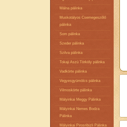
Málna pálinka
Muskotályos Csemegeszőlő
pálinka
Som pálinka
Szeder pálinka
Szilva pálinka
Tokaji Aszú Törköly pálinka
Vadkörte pálinka
Vegyesgyümölcs pálinka
Vilmoskörte pálinka
Mályinkai Meggy Pálinka
Mályinkai Nemes Bodza
Pálinka
Mályinkai Pirosribizli Pálinka