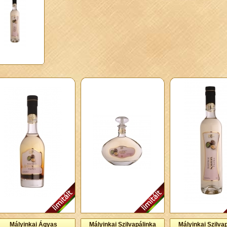
Mályinkai Ágyas
Mályinkai Szilvapálinka
Mályinkai Szilva