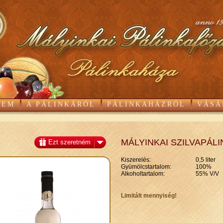
GEM
A PÁLINKÁRÓL
PÁLINKAHÁZRÓL
VÁSÁ
MÁLYINKAI SZILVAPÁL
Ezt szeretném
Kiszerelés:
0,5 liter
Gyümölcstartalom:
100%
Alkoholtartalom:
55% V/V
Limitált mennyiség!