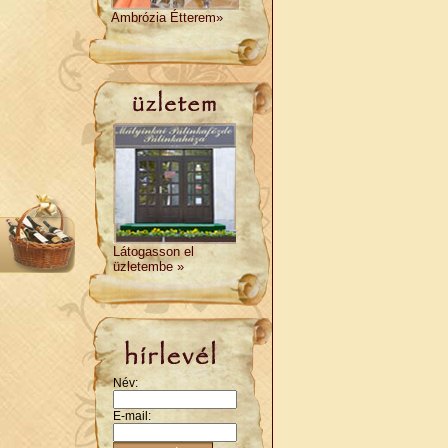
Ambrózia Étterem»
Látogasson el
üzletembe »
Név:
E-mail: