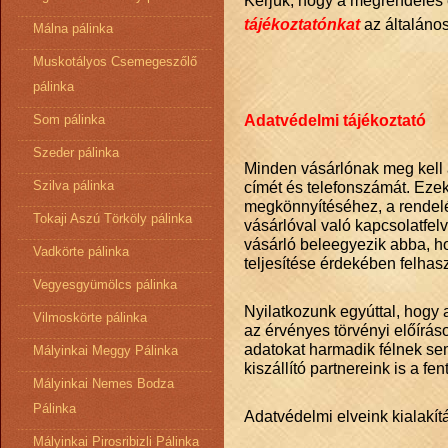
Kérjük, hogy a megrendelés e
tájékoztatónkat
az általános 
Málna pálinka
Muskotályos Csemegeszőlő
pálinka
Adatvédelmi tájékoztató
Som pálinka
Szeder pálinka
Minden vásárlónak meg kell ad
Szilva pálinka
címét és telefonszámát. Ezek
megkönnyítéséhez, a rendel
Tokaji Aszú Törköly pálinka
vásárlóval való kapcsolatfel
vásárló beleegyezik abba, ho
Vadkörte pálinka
teljesítése érdekében felhasz
Vegyesgyümölcs pálinka
Nyilatkozunk egyúttal, hogy
Vilmoskörte pálinka
az érvényes törvényi előírá
adatokat harmadik félnek s
Mályinkai Meggy Pálinka
kiszállító partnereink is a fent
Mályinkai Nemes Bodza
Pálinka
Adatvédelmi elveink kialakít
Mályinkai Pirosribizli Pálinka