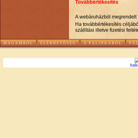
Továbbértékesítés
A webáruházból megrendelt p
Ha továbbértékesítés céljábó
szállítási illetve fizetési fe
MAGAMRÓL
ELÉRHETŐSÉG
A PÁLINKÁRÓL
PÁ
KOSÁR
Ital