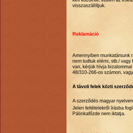
visszaszállítjuk.
Reklamáció
Amennyiben munkatársunk ne
nem tudtuk elérni, stb./ vag
van, kérjük hívja bizalommal
48/310-266-os számon, vagy
A távoli felek közti szerz
A szerződés magyar nyelven j
Jelen feltételekről írásba fo
Pálinkafőzde nem iktatja.