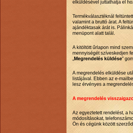
elküldésével juttathatja el h
Termékválasztéknál feltüntett
valamint a bruttó árat. A felt
ajándéktasak árát is. Pálink
menüpont alatt talál.
A kitöltött űrlapon mind sze
mennyiségét szíveskedjen fel
„
Megrendelés küldése
” gom
A megrendelés elküldése utá
listájával. Ebben az e-mailben
lesz érvényes a megrendelé
A megrendelés visszaigaz
Az egyeztetett rendelést, a h
módosításokat, telefonszámo
Ön és cégünk között szerződé