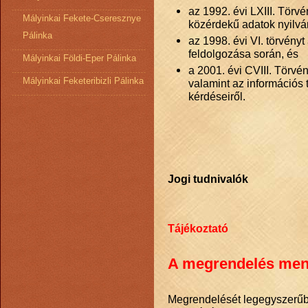
az 1992. évi LXIII. Törv
Mályinkai Fekete-Cseresznye
közérdekű adatok nyilvá
Pálinka
az 1998. évi VI. törvén
feldolgozása során, és
Mályinkai Földi-Eper Pálinka
a 2001. évi CVIII. Törvé
Mályinkai Feketeribizli Pálinka
valamint az információs
kérdéseiről.
Jogi tudnivalók
Tájékoztató
A megrendelés men
Megrendelését legegyszerűbb