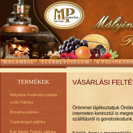
MAGAMRÓL
ELÉRHETŐSÉGEM
A PÁLINKÁR
KOSÁR
TERMÉKEK
VÁSÁRLÁSI FELT
Mályinkai Konkordi-Izabella
szőlő Pálinka
Örömmel tájékoztatjuk Önöket
Birsalma pálinka
interneten keresztül is megr
szállításról is gondoskodunk
Csipkebogyó pálinka
Egri Merlot Törköly pálinka