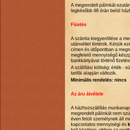
A megrendelt pálinkát ezután
legkésőbb 48 órán belül házh
Fizetés
A számla kiegyenlítése a meg
utánvéttel történik. Kérjük e
címen és időpontban a megr
megfelelő mennyiségű készpé
bankkártyával történő fizetés
A szállítási költség: érték - 
tarifái alapján változik.
Minimális rendelés: nincs
Az áru átvétele
A házhozszállítás munkanapok
megrendelt pálinkát nem szü
éven felüli személynek áll m
kapcsolatos mennyiségi és
k
kell közölnie, ebben az esetb