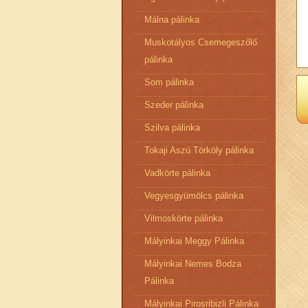
Málna pálinka
Muskotályos Csemegeszőlő
pálinka
Som pálinka
Szeder pálinka
Szilva pálinka
Tokaji Aszú Törköly pálinka
Vadkörte pálinka
Vegyesgyümölcs pálinka
Vilmoskörte pálinka
Mályinkai Meggy Pálinka
Mályinkai Nemes Bodza
Pálinka
Mályinkai Pirosribizli Pálinka