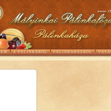
GEM
A PÁLINKÁRÓL
PÁLINKAHÁZRÓL
VÁSÁ