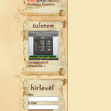
Ambrózia Étterem»
Látogasson el
üzletembe »
Név:
E-mail: