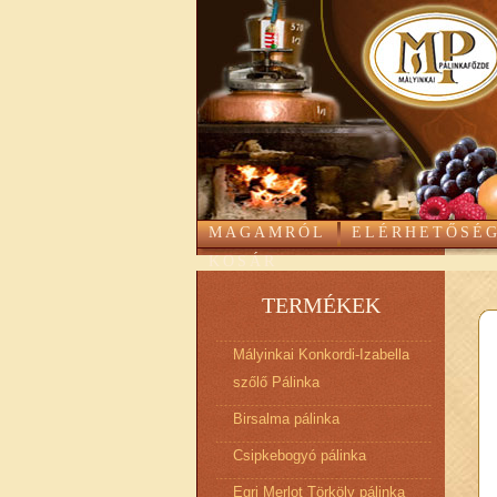
MAGAMRÓL
ELÉRHETŐSÉ
KOSÁR
TERMÉKEK
Mályinkai Konkordi-Izabella
szőlő Pálinka
Birsalma pálinka
Csipkebogyó pálinka
Egri Merlot Törköly pálinka